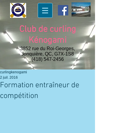
Club de curling
Kénogami
3852 rue du Roi-Georges,
Jonquière, QC, G7X-1S8
(418) 547-2456
curlingkenogami
2 juil. 2016
Formation entraîneur de
compétition