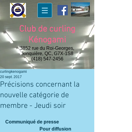
Club de curling
Kénogami
3852 rue du Roi-Georges,
Jonquière, QC, G7X-1S8
(418) 547-2456
curlingkenogami
20 sept. 2017
Précisions concernant la
nouvelle catégorie de
membre - Jeudi soir
Communiqué de presse                         
                             Pour diffusion 