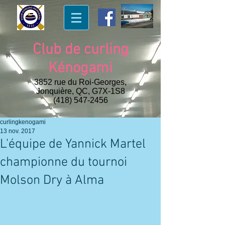
Club de curling
Kénogami
3852 rue du Roi-Georges,
Jonquière, QC, G7X-1S8
(418) 547-2456
curlingkenogami
13 nov. 2017
L'équipe de Yannick Martel
championne du tournoi
Molson Dry à Alma