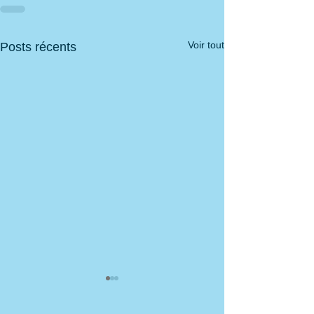
Voir tout
Posts récents
Ligues du soir
Inscription aux li
soir