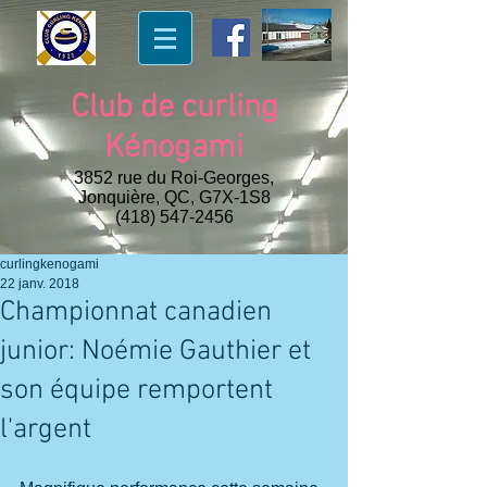
Club de curling
Kénogami
3852 rue du Roi-Georges,
Jonquière, QC, G7X-1S8
(418) 547-2456
curlingkenogami
22 janv. 2018
Championnat canadien
junior: Noémie Gauthier et
son équipe remportent
l'argent