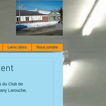
Liens utiles
Nous joindre
gent
s du Club de 
any Larouche, 