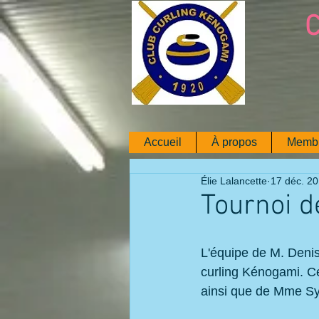
C
Accueil
À propos
Memb
Élie Lalancette
17 déc. 2
Tournoi d
L'équipe de M. Denis
curling Kénogami. C
ainsi que de Mme Sy