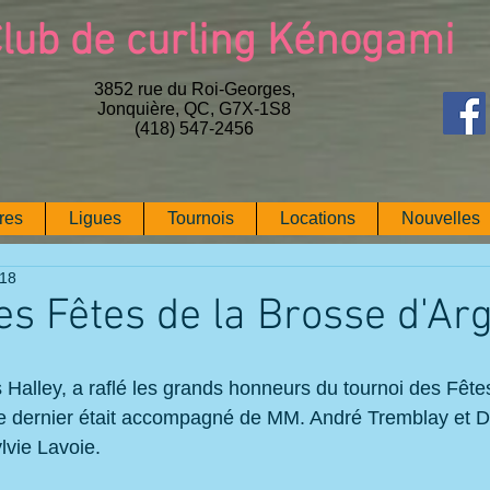
lub de curling Kénogami
3852 rue du Roi-Georges,
Jonquière, QC, G7X-1S8
(418) 547-2456
res
Ligues
Tournois
Locations
Nouvelles
018
es Fêtes de la Brosse d'Ar
 Halley, a raflé les grands honneurs du tournoi des Fête
e dernier était accompagné de MM. André Tremblay et D
lvie Lavoie.