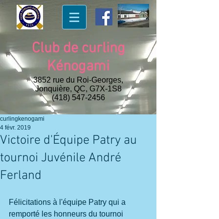
Club de curling
Kénogami
3852 rue du Roi-Georges,
Jonquière, QC, G7X-1S8
(418) 547-2456
curlingkenogami
4 févr. 2019
Victoire d'Équipe Patry au
tournoi Juvénile André
Ferland
Félicitations à l'équipe Patry qui a 
remporté les honneurs du tournoi 