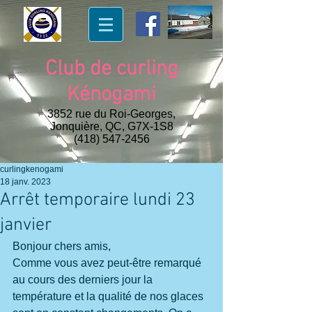
Club de curling
Kénogami
3852 rue du Roi-Georges,
Jonquière, QC, G7X-1S8
(418) 547-2456
curlingkenogami
18 janv. 2023
Arrêt temporaire lundi 23
janvier
Bonjour chers amis,
Comme vous avez peut-être remarqué 
au cours des derniers jour la 
température et la qualité de nos glaces 