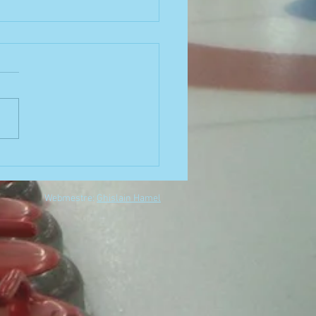
utre honneur pour nos
s.
quipe U15 de notre club de
g s'est distingué la fin de
ne dernière à Victoriaville.
le document en pièce jointe.
Webmestre:
Ghislain Hamel