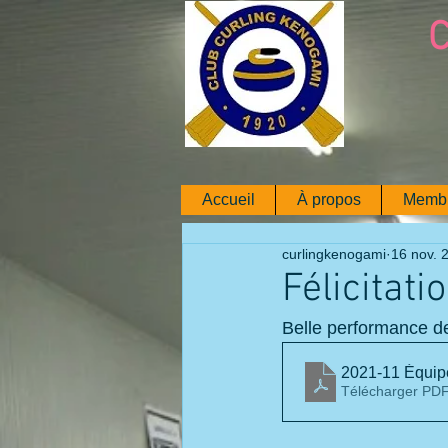
C
Accueil
À propos
Memb
curlingkenogami
16 nov. 
Félicitati
Belle performance de
2021-11 Équipe
Télécharger PDF