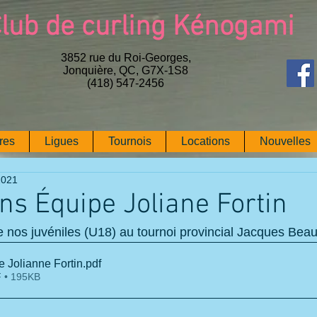
lub de curling Kénogami
3852 rue du Roi-Georges,
Jonquière, QC, G7X-1S8
(418) 547-2456
res
Ligues
Tournois
Locations
Nouvelles
2021
ons Équipe Joliane Fortin
 nos juvéniles (U18) au tournoi provincial Jacques Beau
 Jolianne Fortin
.pdf
 • 195KB