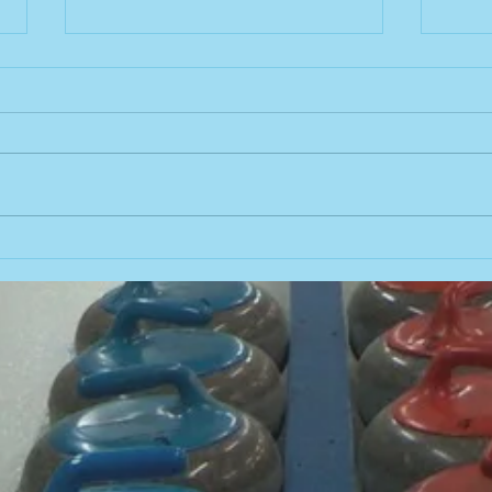
Un bel accomplissement!
Un a
jeune
Encore une fois, notre équipe
Une é
féminine U20 Fortin-Lafrance
curlin
s'est illustrée au championnat
semai
québécois U21. Voir le document
Voir 
en pièce jointe.