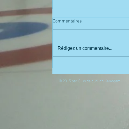
Location de notre salle
Commentaires
Organisateurs de pool sportif ce
message s'adresse à vous Vous
cherchez une salle pour
Rédigez un commentaire...
organiser votre soirée de
repêchage Nous avons...
© 2015 par Club de curling Kénogami.