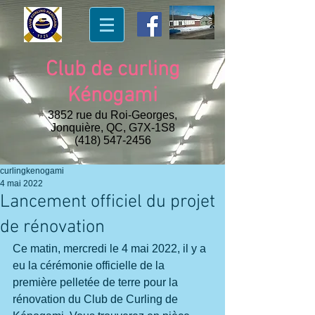
Club de curling
Kénogami
3852 rue du Roi-Georges,
Jonquière, QC, G7X-1S8
(418) 547-2456
curlingkenogami
4 mai 2022
Lancement officiel du projet
de rénovation
Ce matin, mercredi le 4 mai 2022, il y a 
eu la cérémonie officielle de la 
première pelletée de terre pour la 
rénovation du Club de Curling de 