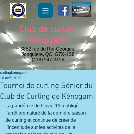
Club de curling
Kénogami
3852 rue du Roi-Georges,
Jonquière, QC, G7X-1S8
(418) 547-2456
curlingkenogami
10 août 2020
Tournoi de curling Sénior du
Club de Curling de Kénogami
La pandémie de Covid-19 a obligé 
l’arrêt prématuré de la dernière saison 
de curling et continue de créer de 
l’incertitude sur les activités de la 