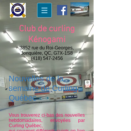
Club de curling
Kénogami
3852 rue du Roi-Georges,
Jonquière, QC, G7X-1S8
(418) 547-2456
Nouvelles de la
semaine de Curling
Québec
Vous trouverez ci-bas des nouvelles
hebdomadaires, envoyées par
Curling Québec,
qui couvrent différents sujets en lien