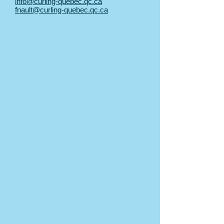
info@curling-quebec.qc.ca
fnault@curling-quebec.qc.ca
© 2015 par Club de curling Kénogami.
Webmestre:
Ghislain Hamel