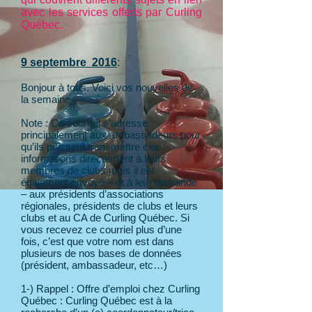
avec les services offerts par Curling
Québec.
9 septembre 2016
:
Bonjour à tous. Voici vos nouvelles de
la semaine :
Note : Ce courriel s’adresse
principalement aux ambassadeurs pour
qu’ils puissent transmettre ces
informations directement à leurs
membres de clubs mais il est
également envoyé – et à leur demande
– aux présidents d’associations
régionales, présidents de clubs et leurs
clubs et au CA de Curling Québec. Si
vous recevez ce courriel plus d’une
fois, c’est que votre nom est dans
plusieurs de nos bases de données
(président, ambassadeur, etc…)
1-) Rappel : Offre d’emploi chez Curling
Québec : Curling Québec est à la