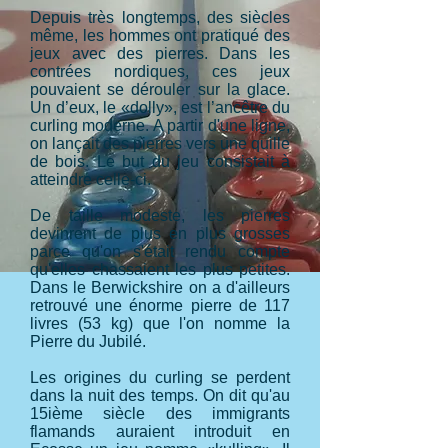
Depuis très longtemps, des siècles
même, les hommes ont pratiqué des
jeux avec des pierres. Dans les
contrées nordiques, ces jeux
pouvaient se dérouler sur la glace.
Un d’eux, le «dolly», est l’ancêtre du
curling moderne. A partir d'une ligne,
on lançait des pierres vers une quille
de bois. Le but du jeu consistait à
atteindre celle-ci.
De taille modeste, les pierres
devinrent de plus en plus grosses
parce qu'on s'était rendu compte
qu'elles chassaient les plus petites.
Dans le Berwickshire on a d'ailleurs
retrouvé une énorme pierre de 117
livres (53 kg) que l'on nomme la
Pierre du Jubilé.
Les origines du curling se perdent
dans la nuit des temps. On dit qu'au
15ième siècle des immigrants
flamands auraient introduit en