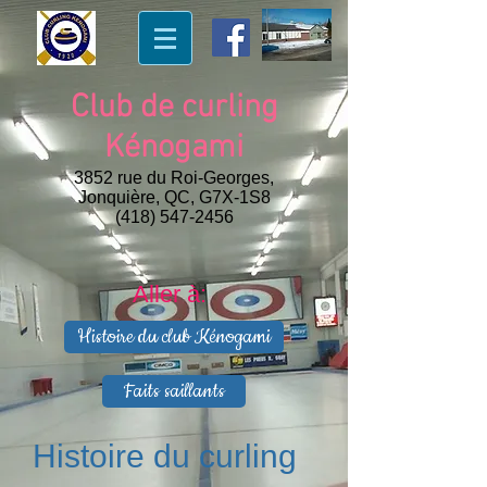
Club de curling
Kénogami
3852 rue du Roi-Georges,
Jonquière, QC, G7X-1S8
(418) 547-2456
Aller à:
Histoire du club Kénogami
Faits saillants
Histoire du curling