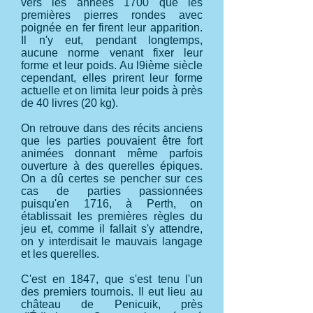
vers les années 1700 que les
premières pierres rondes avec
poignée en fer firent leur apparition.
Il n'y eut, pendant longtemps,
aucune norme venant fixer leur
forme et leur poids. Au l9ième siècle
cependant, elles prirent leur forme
actuelle et on limita leur poids à près
de 40 livres (20 kg).
On retrouve dans des récits anciens
que les parties pouvaient être fort
animées donnant même parfois
ouverture à des querelles épiques.
On a dû certes se pencher sur ces
cas de parties passionnées
puisqu'en 1716, à Perth, on
établissait les premières règles du
jeu et, comme il fallait s'y attendre,
on y interdisait le mauvais langage
et les querelles.
C'est en 1847, que s'est tenu l'un
des premiers tournois. Il eut lieu au
château de Penicuik, près