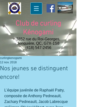
Club de curling
Kénogami
3852 rue du Roi-Georges,
Jonquière, QC, G7X-1S8
(418) 547-2456
curlingkenogami
12 nov. 2018
Nos jeunes se distinguent
encore!
L'équipe juvénile de Raphaël Patry, 
composée de Anthony Pedneault, 
Zachary Pedneault, Jacob Labrecque 