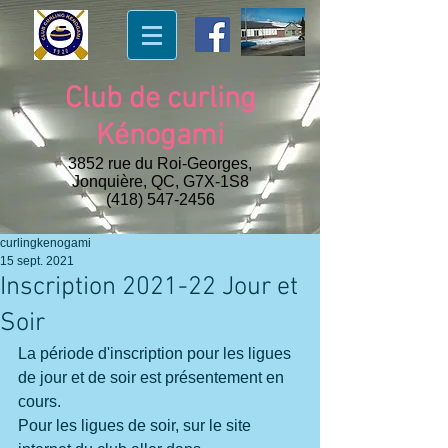
Club de curling
Kénogami
3852 rue du Roi-Georges,
Jonquière, QC, G7X-1S8
(418) 547-2456
curlingkenogami
15 sept. 2021
Inscription 2021-22 Jour et
Soir
La période d'inscription pour les ligues 
de jour et de soir est présentement en 
cours.
Pour les ligues de soir, sur le site 