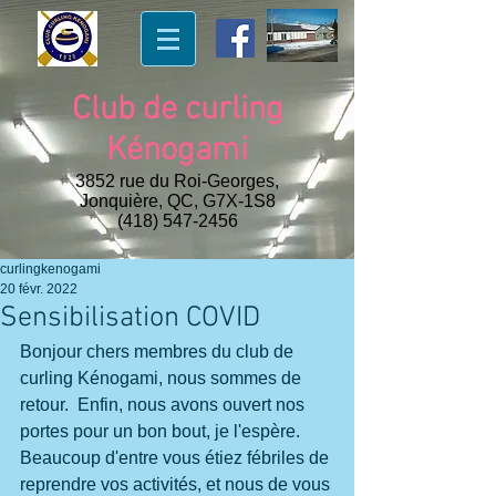
Club de curling
Kénogami
3852 rue du Roi-Georges,
Jonquière, QC, G7X-1S8
(418) 547-2456
curlingkenogami
20 févr. 2022
Sensibilisation COVID
Bonjour chers membres du club de 
curling Kénogami, nous sommes de 
retour.  Enfin, nous avons ouvert nos 
portes pour un bon bout, je l'espère. 
Beaucoup d'entre vous étiez fébriles de 
reprendre vos activités, et nous de vous 